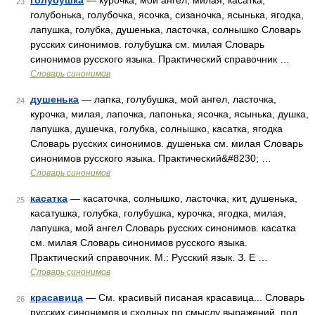
голубушка
— курочка, мой ангел, милая, касатка,
23
голубонька, голубочка, ясочка, сизаночка, ясынька, ягодка,
лапушка, голубка, душенька, ласточка, солнышко Словарь
русских синонимов. голубушка см. милая Словарь
синонимов русского языка. Практический справочник …
Словарь синонимов
душенька
— лапка, голубушка, мой ангел, ласточка,
24
курочка, милая, лапочка, лапонька, ясочка, ясынька, душка,
лапушка, душечка, голубка, солнышко, касатка, ягодка
Словарь русских синонимов. душенька см. милая Словарь
синонимов русского языка. Практический&#8230; …
Словарь синонимов
касатка
— касаточка, солнышко, ласточка, кит, душенька,
25
касатушка, голубка, голубушка, курочка, ягодка, милая,
лапушка, мой ангел Словарь русских синонимов. касатка
см. милая Словарь синонимов русского языка.
Практический справочник. М.: Русский язык. З. Е …
Словарь синонимов
красавица
— См. красивый писаная красавица... Словарь
26
русских синонимов и сходных по смыслу выражений. под.