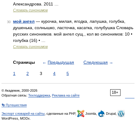
Александрова. 2011 …
Словарь синонимов
мой ангел
— курочка, милая, ягодка, лапушка, голубка,
30
душенька, солнышко, ласточка, касатка, голубушка Словарь
русских синонимов. мой ангел сущ., кол во синонимов: 10 •
голубка (16) • …
Словарь синонимов
Страницы
←
Предыдущая
Следующая
→
1
2
3
4
5
© Академик, 2000-2026
18+
Обратная связь:
Техподдержка
,
Реклама на сайте
👣 Путешествия
Экспорт словарей на сайты
, сделанные на PHP,
Joomla,
Drupal,
WordPress, MODx.