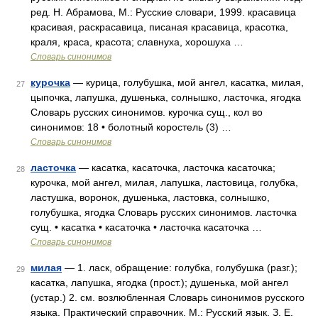
ред. Н. Абрамова, М.: Русские словари, 1999. красавица
красивая, раскрасавица, писаная красавица, красотка,
краля, краса, красота; славнуха, хорошуха …
Словарь синонимов
курочка
— курица, голубушка, мой ангел, касатка, милая,
27
цыпочка, лапушка, душенька, солнышко, ласточка, ягодка
Словарь русских синонимов. курочка сущ., кол во
синонимов: 18 • болотный коростель (3) …
Словарь синонимов
ласточка
— касатка, касаточка, ласточка касаточка;
28
курочка, мой ангел, милая, лапушка, ластовица, голубка,
ластушка, воронок, душенька, ластовка, солнышко,
голубушка, ягодка Словарь русских синонимов. ласточка
сущ. • касатка • касаточка • ласточка касаточка …
Словарь синонимов
милая
— 1. ласк, обращение: голубка, голубушка (разг.);
29
касатка, лапушка, ягодка (прост.); душенька, мой ангел
(устар.) 2. см. возлюбленная Словарь синонимов русского
языка. Практический справочник. М.: Русский язык. З. Е.